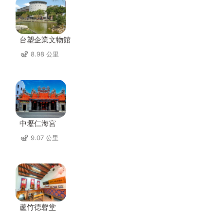
台塑企業文物館
8.98 公里
中壢仁海宮
9.07 公里
蘆竹德馨堂