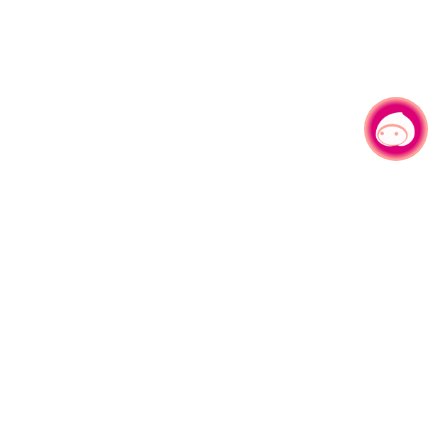
有事问小桃，一起游桃园
|
330206 桃园市桃园区县府路1号
电话：(03)332-2101#6209
服务时间：週一至週五
上午8:00至12:00 下午13:00至17:00