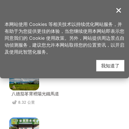
跳
到
導覽
关闭
主
桃园观光导览网
首页
>
想去的地方
>
住宿
>
太客旅店
要
本网站使用 Cookies 等相关技术以持续优化网站服务，并
内
有助于为您提供更佳的体验，当您继续使用本网站即表示您
容
同意我们的 Cookie 使用政策。另外，网站提供周边景点自
太客旅店 周边景点
区
动侦测服务，建议您允许本网站取得您的位置资讯，以开启
块
及使用此智慧化服务。
共有 116 处景点
我知道了
八德茄苳霄裡陽光鐵馬道
8.32 公里