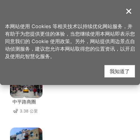
跳
到
導覽
关闭
主
桃园观光导览网
首页
>
想去的地方
>
住宿
>
丽庄汽车旅馆
要
本网站使用 Cookies 等相关技术以持续优化网站服务，并
内
有助于为您提供更佳的体验，当您继续使用本网站即表示您
容
同意我们的 Cookie 使用政策。另外，网站提供周边景点自
丽庄汽车旅馆 周边景点
区
动侦测服务，建议您允许本网站取得您的位置资讯，以开启
块
及使用此智慧化服务。
共有 135 处景点
我知道了
中平路商圈
3.38 公里