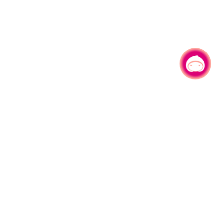
有事问小桃，一起游桃园
330206 桃园市桃园区县府路1号
电话：(03)332-2101#6209
服务时间：週一至週五
上午8:00至12:00 下午13:00至17:00