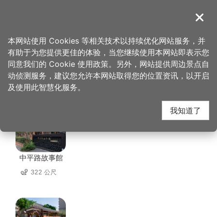
跳
到
導覽
关闭
主
桃园观光导览网
首页
>
想去的地方
>
住宿
>
佳美旅馆
要
本网站使用 Cookies 等相关技术以持续优化网站服务，并
内
有助于为您提供更佳的体验，当您继续使用本网站即表示您
容
同意我们的 Cookie 使用政策。另外，网站提供周边景点自
佳美旅馆 周边景点
区
动侦测服务，建议您允许本网站取得您的位置资讯，以开启
块
及使用此智慧化服务。
共有 138 处景点
我知道了
中平路故事館
322 公尺