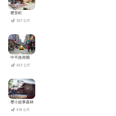
壢景町
357 公尺
中平路商圈
422 公尺
壢小故事森林
518 公尺