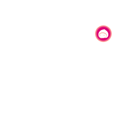
有事问小桃，一起游桃园
|
330206 桃园市桃园区县府路1号
电话：(03)332-2101#6209
服务时间：週一至週五
上午8:00至12:00 下午13:00至17:00