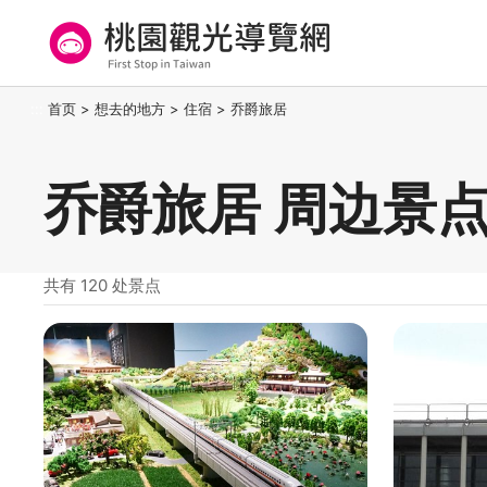
跳
到
主
要
桃园观光导览网
:::
首页
>
想去的地方
>
住宿
>
乔爵旅居
内
容
区
乔爵旅居 周边景
块
共有 120 处景点