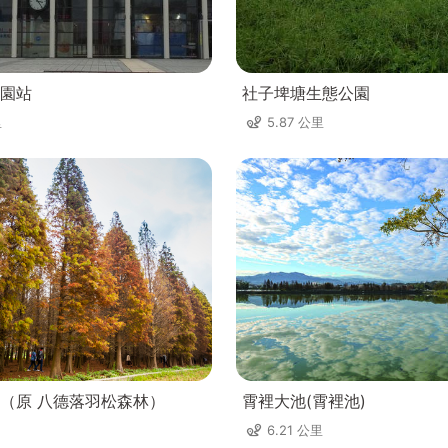
園站
社子埤塘生態公園
里
5.87 公里
（原 八德落羽松森林）
霄裡大池(霄裡池)
6.21 公里