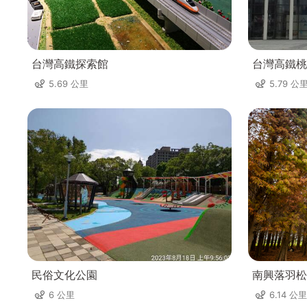
台灣高鐵探索館
台灣高鐵桃
5.69 公里
5.79 公
民俗文化公園
南興落羽松
6 公里
6.14 公里