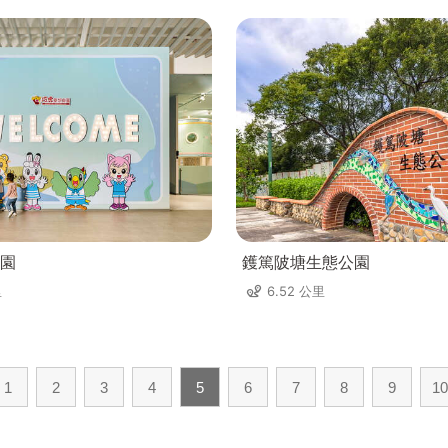
園
鑊篤陂塘生態公園
里
6.52 公里
1
2
3
4
5
6
7
8
9
10