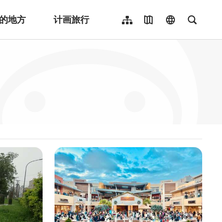
的地方
计画旅行
网站导览
地图导览
language
全文检
繁體中文
English
日本語
한국어
Indonesia
ไทย
Người việt nam