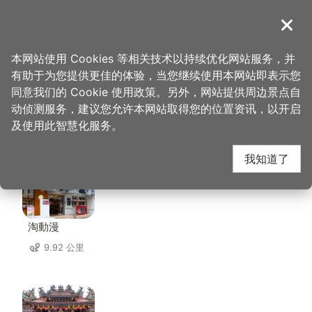
跳
到
導覽
关闭
主
桃园观光导览网
首页
>
想去的地方
>
住宿
>
怡香商务旅馆
要
本网站使用 Cookies 等相关技术以持续优化网站服务，并
内
有助于为您提供更佳的体验，当您继续使用本网站即表示您
容
同意我们的 Cookie 使用政策。另外，网站提供周边景点自
怡香商务旅馆 周边景点
区
动侦测服务，建议您允许本网站取得您的位置资讯，以开启
块
及使用此智慧化服务。
共有 114 处景点
我知道了
淘動漫
9.92 公里