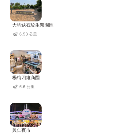
大坑缺石駁生態園區
6.53 公里
楊梅四維商圈
6.6 公里
興仁夜市