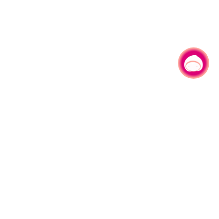
有事问小桃，一起游桃园
330206 桃园市桃园区县府路1号
电话：(03)332-2101#6209
服务时间：週一至週五
上午8:00至12:00 下午13:00至17:00