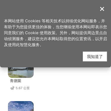
跳
到
導覽
关闭
主
桃园观光导览网
首页
>
想去的地方
>
住宿
>
桂冠旅馆
要
本网站使用 Cookies 等相关技术以持续优化网站服务，并
内
有助于为您提供更佳的体验，当您继续使用本网站即表示您
容
同意我们的 Cookie 使用政策。另外，网站提供周边景点自
桂冠旅馆 周边景点
区
动侦测服务，建议您允许本网站取得您的位置资讯，以开启
块
及使用此智慧化服务。
共有 120 处景点
我知道了
青塘園
5.67 公里