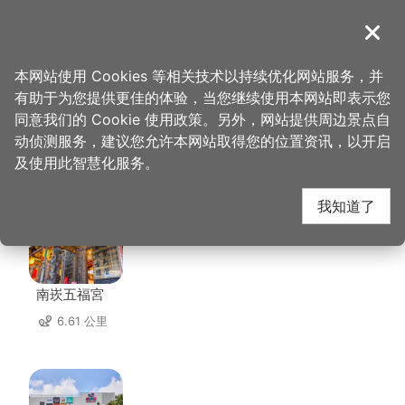
跳
到
導覽
关闭
主
桃园观光导览网
首页
>
想去的地方
>
住宿
>
踪游三四五
要
本网站使用 Cookies 等相关技术以持续优化网站服务，并
内
有助于为您提供更佳的体验，当您继续使用本网站即表示您
容
同意我们的 Cookie 使用政策。另外，网站提供周边景点自
踪游三四五 周边景点
区
动侦测服务，建议您允许本网站取得您的位置资讯，以开启
块
及使用此智慧化服务。
共有 104 处景点
我知道了
南崁五福宮
6.61 公里