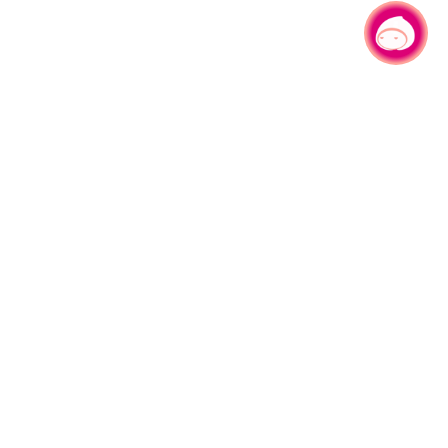
有事问小桃，一起游桃园
|
330206 桃园市桃园区县府路1号
电话：(03)332-2101#6209
服务时间：週一至週五
上午8:00至12:00 下午13:00至17:00
网站导览
资讯安全政策