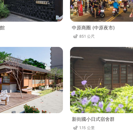
館
中原商圈 (中原夜市)
851 公尺
新街國小日式宿舍群
1.15 公里