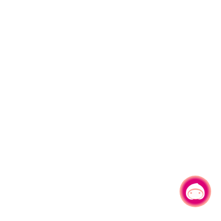
有事问小桃，一起游桃园
|