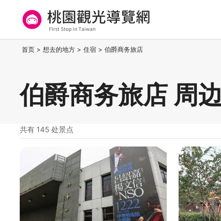
跳
到
主
要
桃园观光导览网
:::
首页
>
想去的地方
>
住宿
>
伯爵商务旅店
内
容
区
伯爵商务旅店 周
块
共有 145 处景点