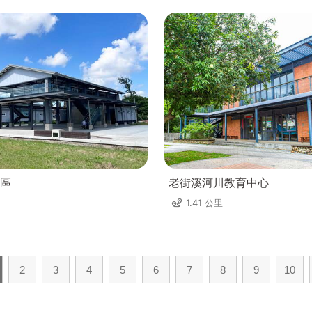
區
老街溪河川教育中心
1.41 公里
2
3
4
5
6
7
8
9
10