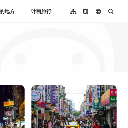
的地方
计画旅行
网站导览
地图导览
language
全文检
繁體中文
English
日本語
한국어
Indonesia
ไทย
Người việt nam