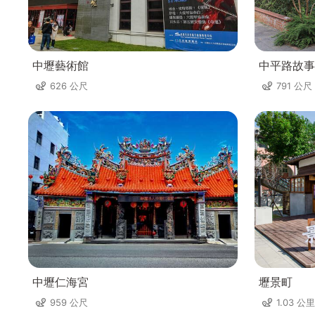
中壢藝術館
中平路故事
626 公尺
791 公尺
中壢仁海宮
壢景町
959 公尺
1.03 公里