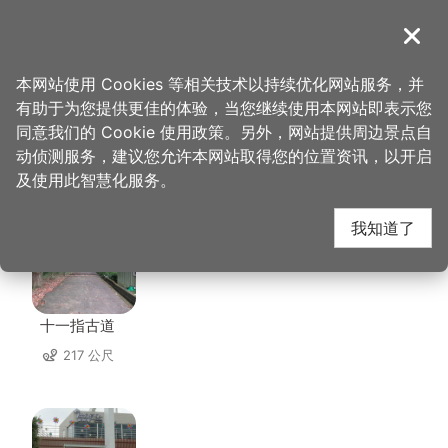
跳
到
導覽
关闭
主
桃园观光导览网
首页
>
想去的地方
>
住宿
>
逸云庄
要
本网站使用 Cookies 等相关技术以持续优化网站服务，并
内
有助于为您提供更佳的体验，当您继续使用本网站即表示您
容
同意我们的 Cookie 使用政策。另外，网站提供周边景点自
逸云庄 周边景点
区
动侦测服务，建议您允许本网站取得您的位置资讯，以开启
块
及使用此智慧化服务。
共有 117 处景点
我知道了
十一指古道
217 公尺