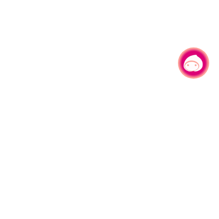
有事问小桃，一起游桃园
330206 桃园市桃园区县府路1号
电话：(03)332-2101#6209
服务时间：週一至週五
上午8:00至12:00 下午13:00至17:00