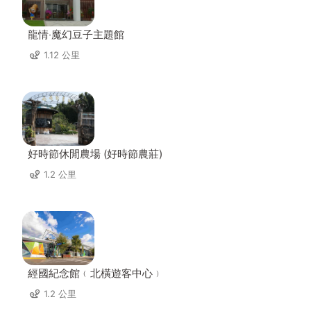
龍情‧魔幻豆子主題館
1.12 公里
好時節休閒農場 (好時節農莊)
1.2 公里
經國紀念館﹙北橫遊客中心﹚
1.2 公里