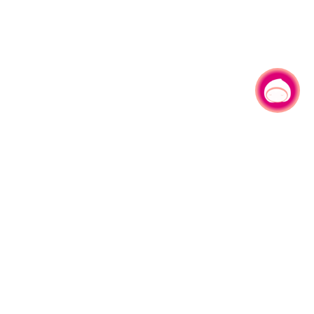
有事问小桃，一起游桃园
330206 桃园市桃园区县府路1号
电话：(03)332-2101#6209
服务时间：週一至週五
上午8:00至12:00 下午13:00至17:00