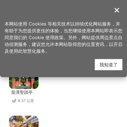
跳
到
導覽
关闭
主
桃园观光导览网
首页
>
想去的地方
>
住宿
>
马村隐园民宿
要
本网站使用 Cookies 等相关技术以持续优化网站服务，并
内
有助于为您提供更佳的体验，当您继续使用本网站即表示您
容
同意我们的 Cookie 使用政策。另外，网站提供周边景点自
马村隐园民宿 周边景点
区
动侦测服务，建议您允许本网站取得您的位置资讯，以开启
块
及使用此智慧化服务。
共有 148 处景点
我知道了
龍潭聖蹟亭
8.37 公里