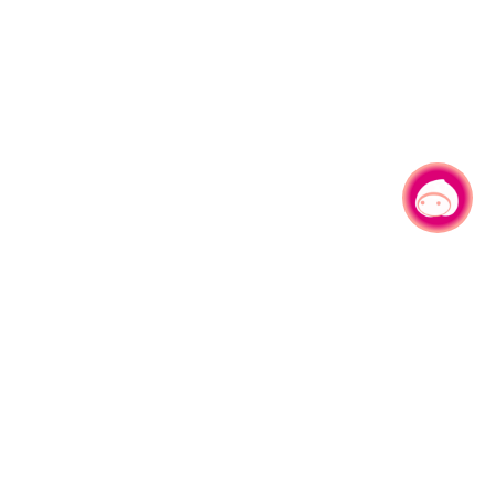
有事问小桃，一起游桃园
|
330206 桃园市桃园区县府路1号
电话：(03)332-2101#6209