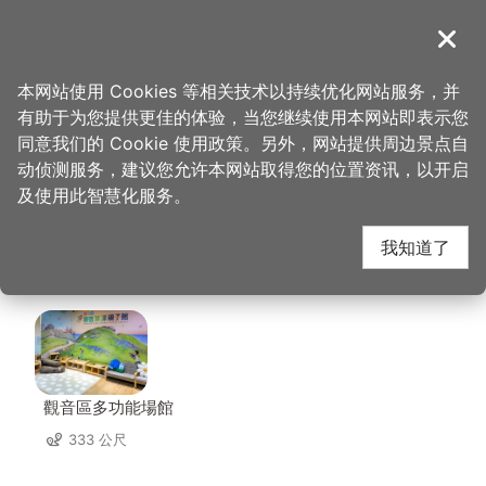
跳
到
導覽
关闭
主
桃园观光导览网
首页
>
想去的地方
>
住宿
>
黄金海岸商务旅馆(2星)
要
本网站使用 Cookies 等相关技术以持续优化网站服务，并
内
有助于为您提供更佳的体验，当您继续使用本网站即表示您
容
黄金海岸商务旅馆(2
同意我们的 Cookie 使用政策。另外，网站提供周边景点自
区
动侦测服务，建议您允许本网站取得您的位置资讯，以开启
块
及使用此智慧化服务。
星) 周边景点
我知道了
共有 50 处景点
觀音區多功能場館
333 公尺