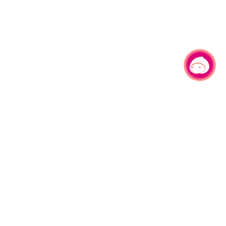
有事问小桃，一起游桃园
330206 桃园市桃园区县府路1号
电话：(03)332-2101#6209
服务时间：週一至週五
上午8:00至12:00 下午13:00至17:00