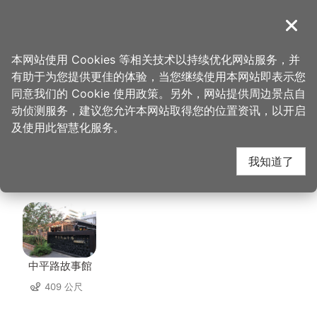
跳
到
導覽
关闭
主
桃园观光导览网
首页
>
想去的地方
>
住宿
>
长缇都会商务旅馆
要
本网站使用 Cookies 等相关技术以持续优化网站服务，并
内
有助于为您提供更佳的体验，当您继续使用本网站即表示您
容
长缇都会商务旅馆 周边
同意我们的 Cookie 使用政策。另外，网站提供周边景点自
区
动侦测服务，建议您允许本网站取得您的位置资讯，以开启
块
及使用此智慧化服务。
景点
我知道了
共有 140 处景点
中平路故事館
409 公尺