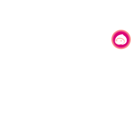
有事问小桃，一起游桃园
|
330206 桃园市桃园区县府路1号
电话：(03)332-2101#6209
服务时间：週一至週五
上午8:00至12:00 下午13:00至17:00