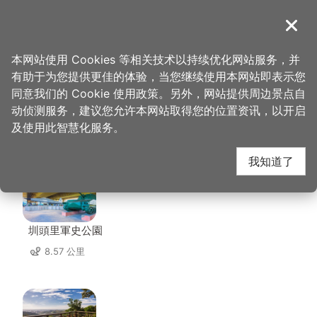
跳
到
導覽
关闭
主
桃园观光导览网
首页
>
想去的地方
>
住宿
>
和阳行馆
要
本网站使用 Cookies 等相关技术以持续优化网站服务，并
内
有助于为您提供更佳的体验，当您继续使用本网站即表示您
容
同意我们的 Cookie 使用政策。另外，网站提供周边景点自
和阳行馆 周边景点
区
动侦测服务，建议您允许本网站取得您的位置资讯，以开启
块
及使用此智慧化服务。
共有 104 处景点
我知道了
圳頭里軍史公園
8.57 公里