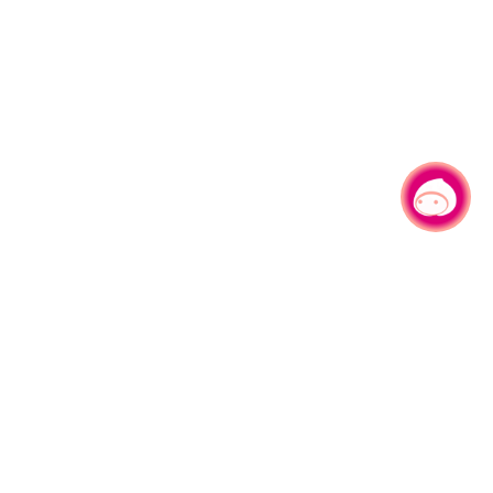
有事问小桃，一起游桃园
330206 桃园市桃园区县府路1号
电话：(03)332-2101#6209