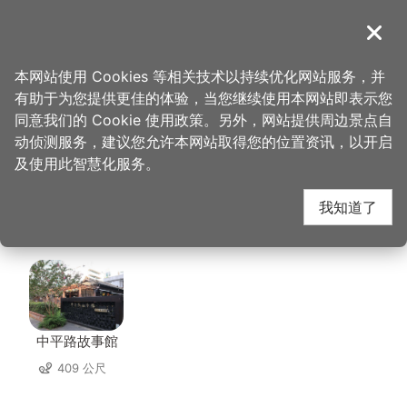
跳
到
導覽
关闭
主
桃园观光导览网
首页
>
想去的地方
>
住宿
>
长缇都会商务旅馆
要
本网站使用 Cookies 等相关技术以持续优化网站服务，并
内
有助于为您提供更佳的体验，当您继续使用本网站即表示您
容
长缇都会商务旅馆 周边
同意我们的 Cookie 使用政策。另外，网站提供周边景点自
区
动侦测服务，建议您允许本网站取得您的位置资讯，以开启
块
及使用此智慧化服务。
景点
我知道了
共有 140 处景点
中平路故事館
409 公尺