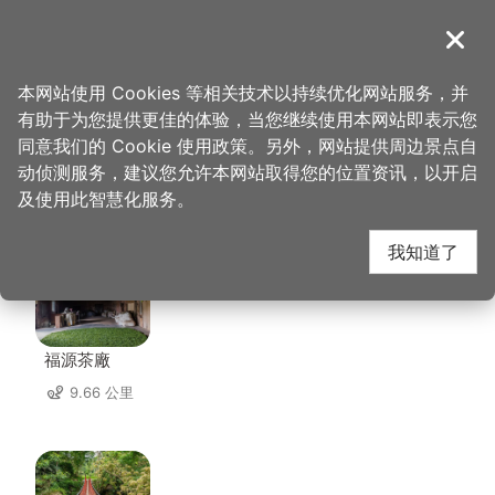
跳
到
導覽
关闭
主
桃园观光导览网
首页
>
想去的地方
>
住宿
>
城南绿境
要
本网站使用 Cookies 等相关技术以持续优化网站服务，并
内
有助于为您提供更佳的体验，当您继续使用本网站即表示您
容
同意我们的 Cookie 使用政策。另外，网站提供周边景点自
城南绿境 周边景点
区
动侦测服务，建议您允许本网站取得您的位置资讯，以开启
块
及使用此智慧化服务。
共有 126 处景点
我知道了
福源茶廠
9.66 公里