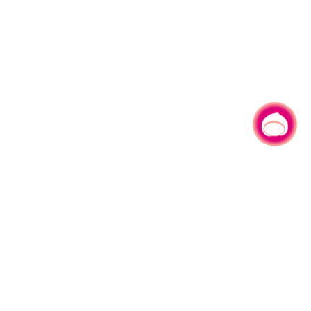
有事问小桃，一起游桃园
330206 桃园市桃园区县府路1号
电话：(03)332-2101#6209