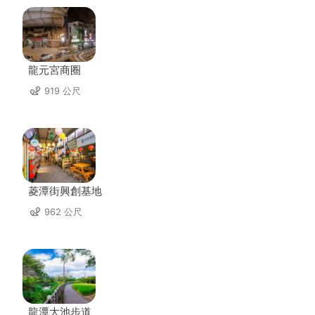
龍元宮商圈
919 公尺
菱潭街興創基地
962 公尺
龍潭大池步道