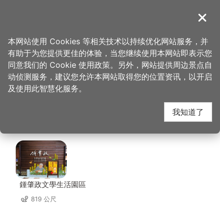
跳
到
導覽
关闭
主
桃园观光导览网
首页
>
想去的地方
>
住宿
>
温馨旅馆(2星)
要
本网站使用 Cookies 等相关技术以持续优化网站服务，并
内
有助于为您提供更佳的体验，当您继续使用本网站即表示您
容
温馨旅馆(2星) 周边景
同意我们的 Cookie 使用政策。另外，网站提供周边景点自
区
动侦测服务，建议您允许本网站取得您的位置资讯，以开启
块
及使用此智慧化服务。
点
我知道了
共有 120 处景点
鍾肇政文學生活園區
819 公尺