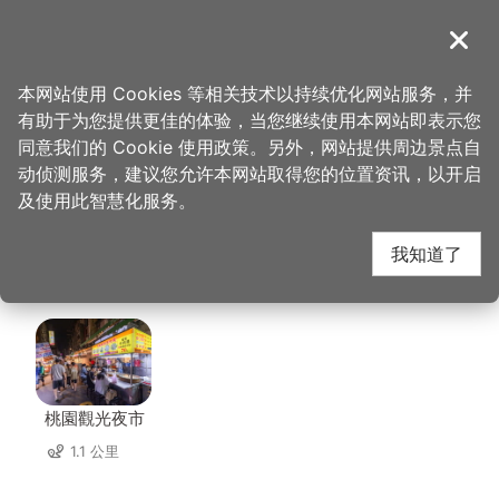
跳
到
導覽
关闭
主
桃园观光导览网
首页
>
想去的地方
>
住宿
>
桃园智选假日饭店(3星)
要
本网站使用 Cookies 等相关技术以持续优化网站服务，并
内
有助于为您提供更佳的体验，当您继续使用本网站即表示您
容
桃园智选假日饭店(3
同意我们的 Cookie 使用政策。另外，网站提供周边景点自
区
动侦测服务，建议您允许本网站取得您的位置资讯，以开启
块
及使用此智慧化服务。
星) 周边景点
我知道了
共有 104 处景点
桃園觀光夜市
1.1 公里