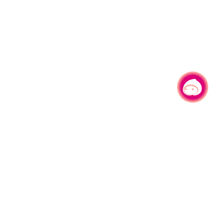
有事问小桃，一起游桃园
|
330206 桃园市桃园区县府路1号
电话：(03)332-2101#6209