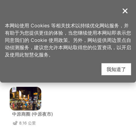
跳
到
導覽
关闭
主
桃园观光导览网
首页
>
想去的地方
>
住宿
>
蜜月世纪大饭店(3星)
要
本网站使用 Cookies 等相关技术以持续优化网站服务，并
内
有助于为您提供更佳的体验，当您继续使用本网站即表示您
容
蜜月世纪大饭店(3星)
同意我们的 Cookie 使用政策。另外，网站提供周边景点自
区
动侦测服务，建议您允许本网站取得您的位置资讯，以开启
块
及使用此智慧化服务。
周边景点
我知道了
共有 120 处景点
中原商圈 (中原夜市)
8.16 公里