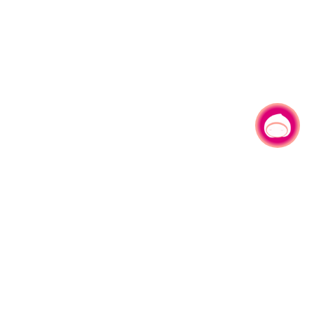
有事问小桃，一起游桃园
|
330206 桃园市桃园区县府路1号
电话：(03)332-2101#6209