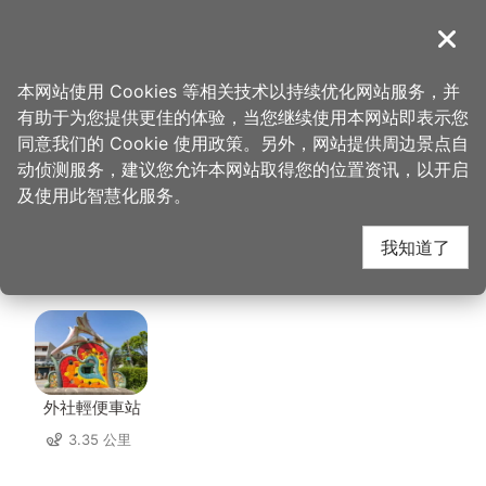
跳
到
導覽
关闭
主
桃园观光导览网
首页
>
想去的地方
>
住宿
>
富立登国际大饭店
要
本网站使用 Cookies 等相关技术以持续优化网站服务，并
内
有助于为您提供更佳的体验，当您继续使用本网站即表示您
容
富立登国际大饭店 周边
同意我们的 Cookie 使用政策。另外，网站提供周边景点自
区
动侦测服务，建议您允许本网站取得您的位置资讯，以开启
块
及使用此智慧化服务。
景点
我知道了
共有 86 处景点
外社輕便車站
3.35 公里