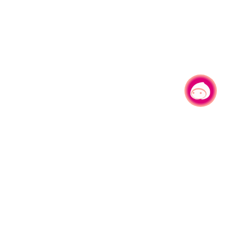
有事问小桃，一起游桃园
330206 桃园市桃园区县府路1号
电话：(03)332-2101#6209