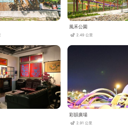
風禾公園
里
2.49 公里
彩韻廣場
2.91 公里