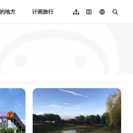
的地方
计画旅行
网站导览
地图导览
language
全文检
繁體中文
English
日本語
한국어
Indonesia
ไทย
Người việt nam