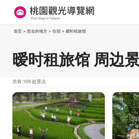
跳
到
主
要
桃园观光导览网
:::
首页
>
想去的地方
>
住宿
>
暧时租旅馆
内
容
区
暧时租旅馆 周边
块
共有 109 处景点