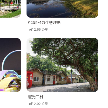
桃園1-4號生態埤塘
2.66 公里
憲光二村
2.92 公里