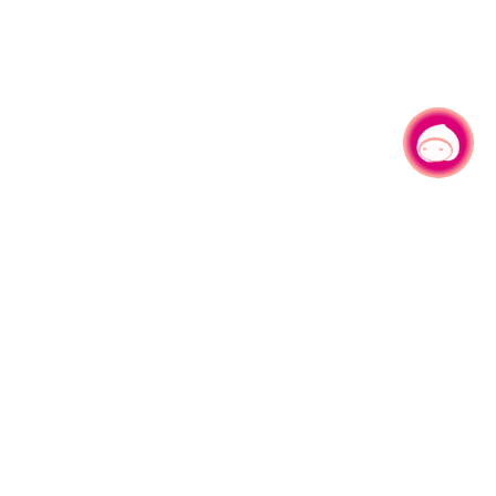
有事问小桃，一起游桃园
|
330206 桃园市桃园区县府路1号
电话：(03)332-2101#6209
服务时间：週一至週五
上午8:00至12:00 下午13:00至17:00