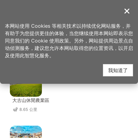
跳
到
導覽
关闭
主
桃园观光导览网
首页
>
想去的地方
>
住宿
>
尊爵大饭店
要
本网站使用 Cookies 等相关技术以持续优化网站服务，并
内
有助于为您提供更佳的体验，当您继续使用本网站即表示您
容
同意我们的 Cookie 使用政策。另外，网站提供周边景点自
尊爵大饭店 周边景点
区
动侦测服务，建议您允许本网站取得您的位置资讯，以开启
块
及使用此智慧化服务。
共有 104 处景点
我知道了
大古山休閒農業區
8.65 公里