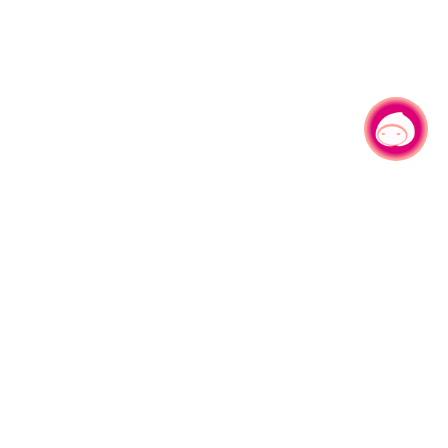
有事问小桃，一起游桃园
|
330206 桃园市桃园区县府路1号
电话：(03)332-2101#6209
服务时间：週一至週五
上午8:00至12:00 下午13:00至17:00