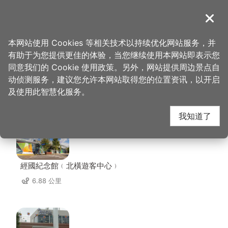
跳
到
導覽
关闭
主
桃园观光导览网
首页
>
想去的地方
>
住宿
>
瑞士乡村
要
本网站使用 Cookies 等相关技术以持续优化网站服务，并
内
有助于为您提供更佳的体验，当您继续使用本网站即表示您
容
同意我们的 Cookie 使用政策。另外，网站提供周边景点自
瑞士乡村 周边景点
区
动侦测服务，建议您允许本网站取得您的位置资讯，以开启
块
及使用此智慧化服务。
共有 72 处景点
我知道了
經國紀念館﹙北橫遊客中心﹚
6.88 公里