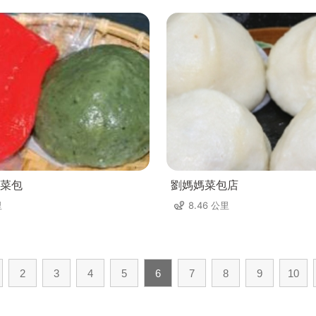
菜包
劉媽媽菜包店
里
8.46 公里
2
3
4
5
6
7
8
9
10