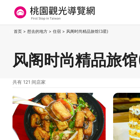
跳
到
主
要
桃园观光导览网
:::
首页
>
想去的地方
>
住宿
>
风阁时尚精品旅馆(3星)
内
容
区
风阁时尚精品旅馆(
块
共有 121 间店家