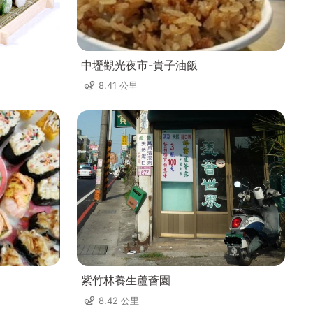
中壢觀光夜市-貴子油飯
8.41 公里
紫竹林養生蘆薈園
8.42 公里