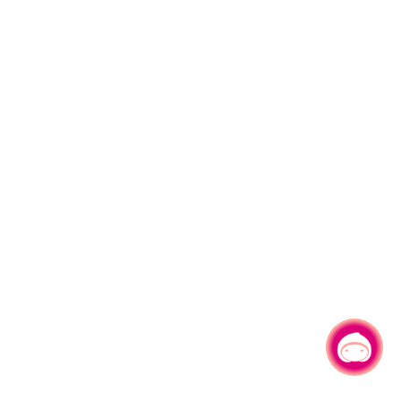
有事问小桃，一起游桃园
|