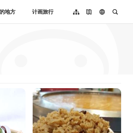
的地方
计画旅行
网站导览
地图导览
language
全文检
繁體中文
English
日本語
한국어
Indonesia
ไทย
Người việt nam