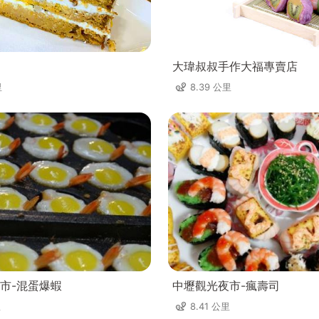
大瑋叔叔手作大福專賣店
里
8.39 公里
市-混蛋爆蝦
中壢觀光夜市-瘋壽司
里
8.41 公里