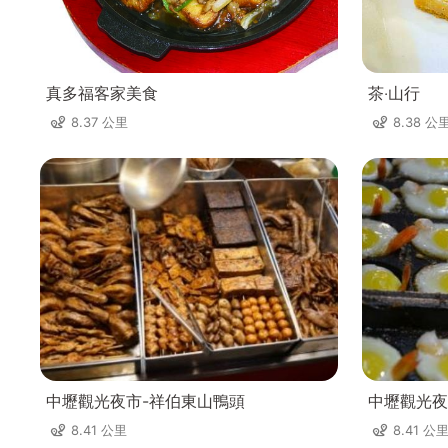
真多福客家美食
茶‧山行
8.37 公里
8.38 公
中壢觀光夜市-祥伯東山鴨頭
中壢觀光夜
8.41 公里
8.41 公