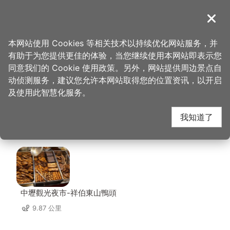
跳
到
導覽
关闭
主
桃园观光导览网
首页
>
想去的地方
>
住宿
>
绿的旅馆(3星)
要
本网站使用 Cookies 等相关技术以持续优化网站服务，并
内
有助于为您提供更佳的体验，当您继续使用本网站即表示您
容
绿的旅馆(3星) 周边店
同意我们的 Cookie 使用政策。另外，网站提供周边景点自
区
动侦测服务，建议您允许本网站取得您的位置资讯，以开启
块
及使用此智慧化服务。
家
我知道了
共有 245 间店家
中壢觀光夜市-祥伯東山鴨頭
9.87 公里