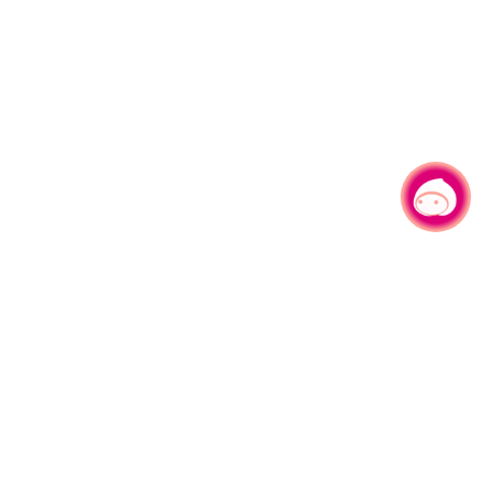
有事问小桃，一起游桃园
|
330206 桃园市桃园区县府路1号
电话：(03)332-2101#6209