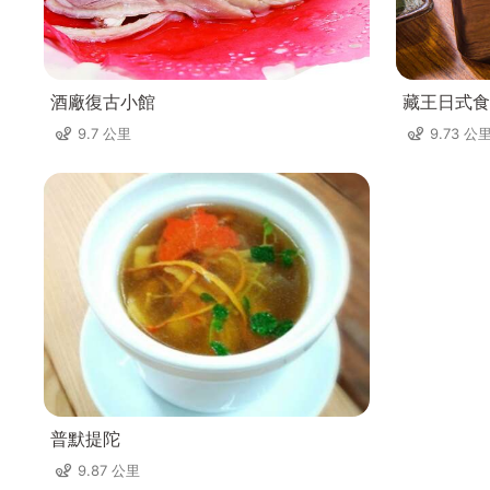
酒廠復古小館
藏王日式食
9.7 公里
9.73 公
普默提陀
9.87 公里