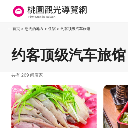
跳
到
主
要
桃园观光导览网
:::
首页
>
想去的地方
>
住宿
>
约客顶级汽车旅馆
内
容
区
约客顶级汽车旅馆
块
共有 269 间店家