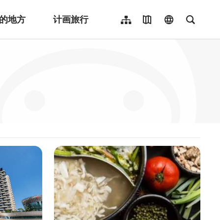
的地方
计画旅行
网站导览
地图导览
language
全文检
繁體中文
English
日本語
한국어
Indonesia
ไทย
Người việt nam