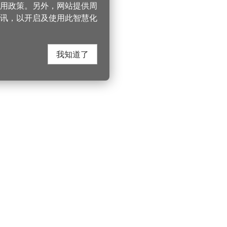
 使用政策。另外，网站提供周
讯，以开启及使用此智慧化
我知道了
在这里找到我们
330206 桃园市桃
电话：(03)332-210
游桃园
Instagram
服务时间：週一至
园风景区管理处
YouTube
上午8:00至12:00 下