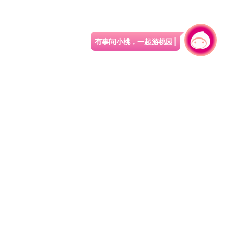
有事问小桃，一起游桃园
园区县府路1号
网站导览
1#6209
资讯安全政策
週五
隐私权政策
午13:00至17:00
参访人次
4,537,280