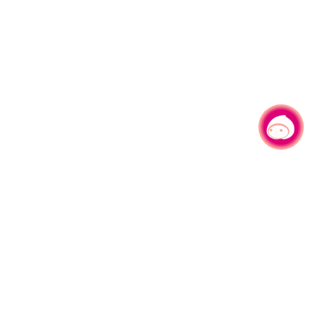
有事问小桃，一起游桃园
330206 桃园市桃园区县府路1号
电话：(03)332-2101#6209