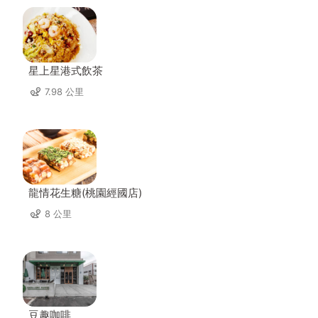
星上星港式飲茶
7.98 公里
龍情花生糖(桃園經國店)
8 公里
豆趣咖啡