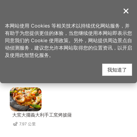
跳
到
導覽
关闭
主
桃园观光导览网
首页
>
想去的地方
>
住宿
>
福容大饭店 桃园机场捷运 A8
要
本网站使用 Cookies 等相关技术以持续优化网站服务，并
内
有助于为您提供更佳的体验，当您继续使用本网站即表示您
容
福容大饭店 桃园机场捷
同意我们的 Cookie 使用政策。另外，网站提供周边景点自
区
动侦测服务，建议您允许本网站取得您的位置资讯，以开启
块
及使用此智慧化服务。
运 A8 周边店家
我知道了
共有 103 间店家
大窯大擺義大利手工窯烤披薩
7.97 公里