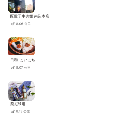
匠骰子牛肉麵 南崁本店
8.06 公里
日和. まいにち
8.07 公里
龐尼維爾
8.13 公里