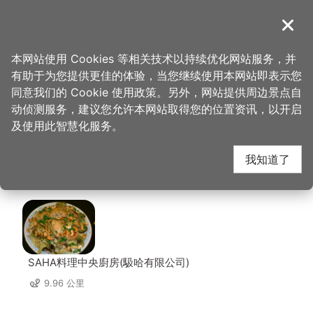
跳
到
導覽
关闭
主
桃园观光导览网
首页
>
想去的地方
>
住宿
>
绮乐文旅 桃园馆
要
本网站使用 Cookies 等相关技术以持续优化网站服务，并
内
有助于为您提供更佳的体验，当您继续使用本网站即表示您
容
绮乐文旅 桃园馆 周边
同意我们的 Cookie 使用政策。另外，网站提供周边景点自
区
动侦测服务，建议您允许本网站取得您的位置资讯，以开启
块
及使用此智慧化服务。
店家
我知道了
共有 229 间店家
SAHA料理中央廚房(馺哈有限公司)
9.96 公里