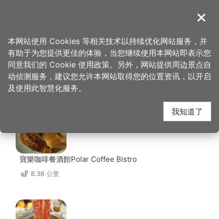
跳
到
導覽
关闭
主
桃园观光导览网
首页
>
想去的地方
>
住宿
>
绿藤轻旅
要
本网站使用 Cookies 等相关技术以持续优化网站服务，并
内
有助于为您提供更佳的体验，当您继续使用本网站即表示您
容
同意我们的 Cookie 使用政策。另外，网站提供周边景点自
绿藤轻旅 周边店家
区
动侦测服务，建议您允许本网站取得您的位置资讯，以开启
块
及使用此智慧化服务。
共有 200 间店家
我知道了
寶樂咖啡餐酒館Polar Coffee Bistro
8.38 公里