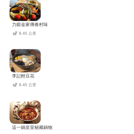
力鍛金家傳眷村味
8.45 公里
李記輕豆花
8.45 公里
這一鍋皇室秘藏鍋物