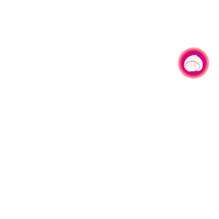
有事问小桃，一起游桃园
330206 桃园市桃园区县府路1号
电话：(03)332-2101#6209
服务时间：週一至週五
上午8:00至12:00 下午13:00至17:00