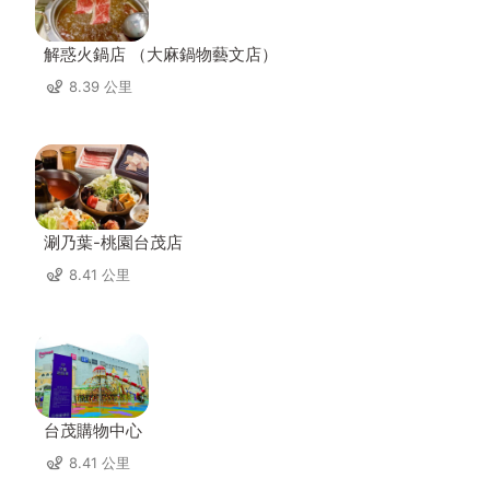
解惑火鍋店 （大麻鍋物藝文店）
8.39 公里
涮乃葉-桃園台茂店
8.41 公里
台茂購物中心
8.41 公里