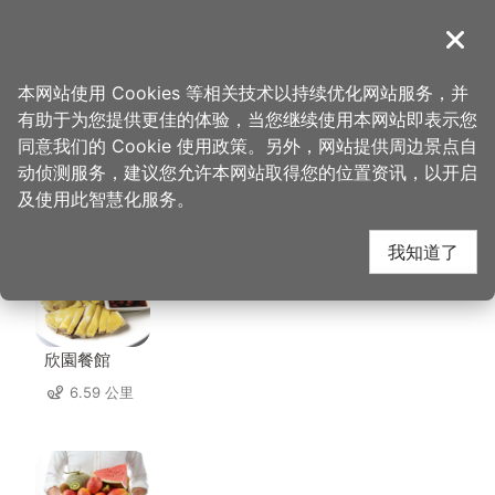
跳
到
導覽
关闭
主
桃园观光导览网
首页
>
想去的地方
>
住宿
>
绿藤轻旅
要
本网站使用 Cookies 等相关技术以持续优化网站服务，并
内
有助于为您提供更佳的体验，当您继续使用本网站即表示您
容
同意我们的 Cookie 使用政策。另外，网站提供周边景点自
绿藤轻旅 周边店家
区
动侦测服务，建议您允许本网站取得您的位置资讯，以开启
块
及使用此智慧化服务。
共有 200 间店家
我知道了
欣園餐館
6.59 公里