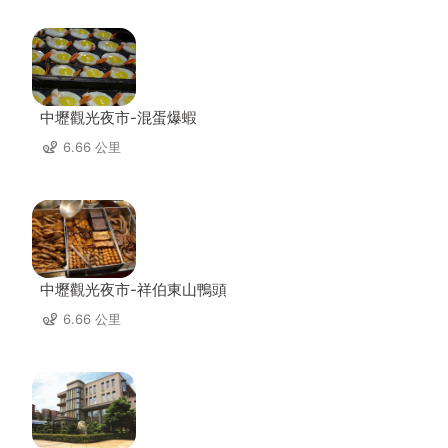
中壢觀光夜市-混蛋爆蝦
6.66 公里
中壢觀光夜市-祥伯東山鴨頭
6.66 公里