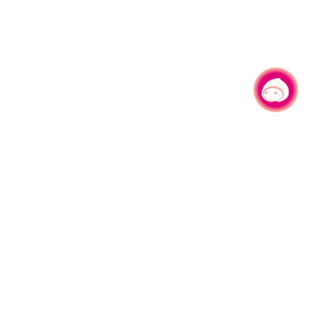
有事问小桃，一起游桃园
330206 桃园市桃园区县府路1号
电话：(03)332-2101#6209
服务时间：週一至週五
上午8:00至12:00 下午13:00至17:00