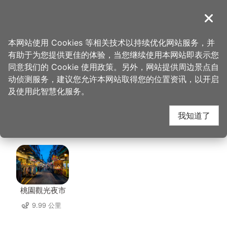
跳
到
導覽
关闭
主
桃园观光导览网
首页
>
想去的地方
>
住宿
>
新舍商旅-中坜馆
要
本网站使用 Cookies 等相关技术以持续优化网站服务，并
内
有助于为您提供更佳的体验，当您继续使用本网站即表示您
容
新舍商旅-中坜馆 周边
同意我们的 Cookie 使用政策。另外，网站提供周边景点自
区
动侦测服务，建议您允许本网站取得您的位置资讯，以开启
块
及使用此智慧化服务。
店家
我知道了
共有 230 间店家
桃園觀光夜市
9.99 公里