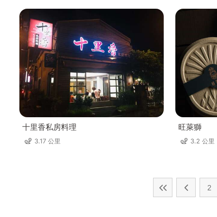
十里香私房料理
旺萊獅
3.17 公里
3.2 公里
2