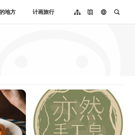
的地方
计画旅行
网站导览
地图导览
language
全文检
繁體中文
English
日本語
한국어
Indonesia
ไทย
Người việt nam