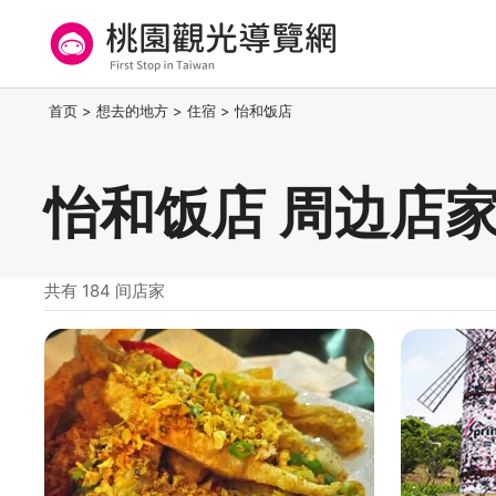
跳
到
主
要
桃园观光导览网
:::
首页
>
想去的地方
>
住宿
>
怡和饭店
内
容
区
怡和饭店 周边店
块
共有 184 间店家