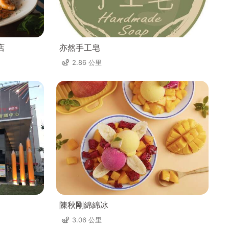
店
亦然手工皂
2.86 公里
陳秋剛綿綿冰
3.06 公里