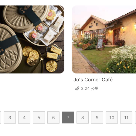
Jo's Corner Café
3.24 公里
3
4
5
6
7
8
9
10
11