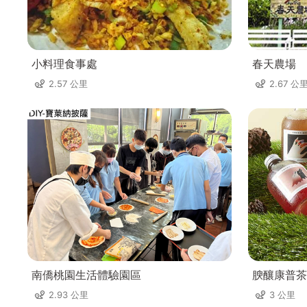
小料理食事處
春天農場
2.57 公里
2.67 公
南僑桃園生活體驗園區
腴釀康普茶
2.93 公里
3 公里