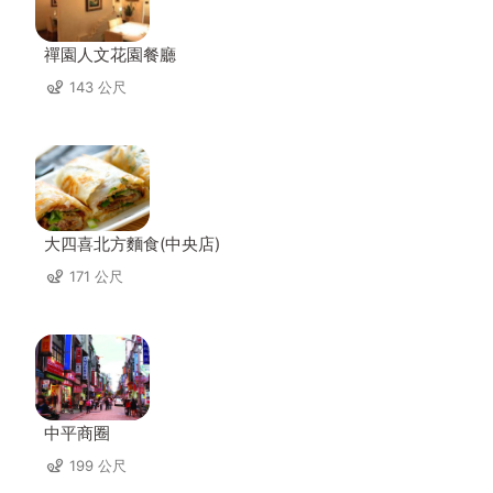
禪園人文花園餐廳
143 公尺
大四喜北方麵食(中央店)
171 公尺
中平商圈
199 公尺