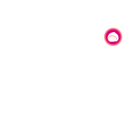
有事问小桃，一起游桃园
330206 桃园市桃园区县府路1号
电话：(03)332-2101#6209
服务时间：週一至週五
上午8:00至12:00 下午13:00至17:00