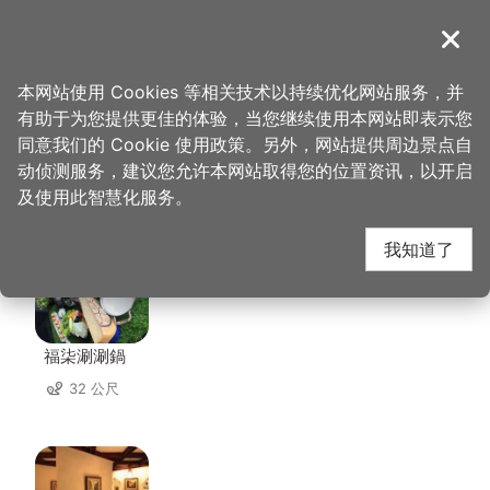
跳
到
導覽
关闭
主
桃园观光导览网
首页
>
想去的地方
>
住宿
>
中兴商旅
要
本网站使用 Cookies 等相关技术以持续优化网站服务，并
内
有助于为您提供更佳的体验，当您继续使用本网站即表示您
容
同意我们的 Cookie 使用政策。另外，网站提供周边景点自
中兴商旅 周边店家
区
动侦测服务，建议您允许本网站取得您的位置资讯，以开启
块
及使用此智慧化服务。
共有 251 间店家
我知道了
福柒涮涮鍋
32 公尺