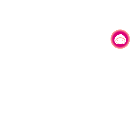
有事问小桃，一起游桃园
330206 桃园市桃园区县府路1号
电话：(03)332-2101#6209
服务时间：週一至週五
上午8:00至12:00 下午13:00至17:00