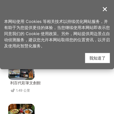
跳
到
導覽
关闭
主
桃园观光导览网
首页
>
想去的地方
>
住宿
>
中南旅社
要
本网站使用 Cookies 等相关技术以持续优化网站服务，并
内
有助于为您提供更佳的体验，当您继续使用本网站即表示您
容
同意我们的 Cookie 使用政策。另外，网站提供周边景点自
中南旅社 周边店家
区
动侦测服务，建议您允许本网站取得您的位置资讯，以开启
块
及使用此智慧化服务。
共有 232 间店家
我知道了
利百代彩筆文創館
1.49 公里