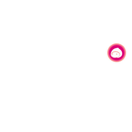
有事问小桃，一起游桃园
330206 桃园市桃园区县府路1号
电话：(03)332-2101#6209