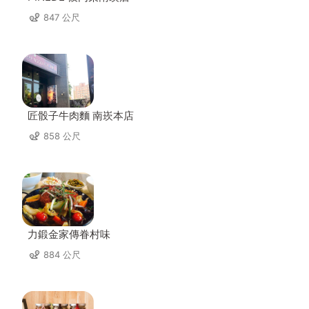
847 公尺
匠骰子牛肉麵 南崁本店
858 公尺
力鍛金家傳眷村味
884 公尺