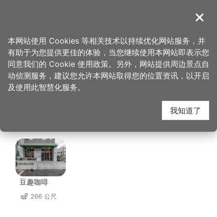
跳
到
導覽
关闭
主
桃园观光导览网
首页
>
想去的地方
>
住宿
>
比佛利商务汽车旅馆(3星)
要
本网站使用 Cookies 等相关技术以持续优化网站服务，并
内
有助于为您提供更佳的体验，当您继续使用本网站即表示您
容
比佛利商务汽车旅馆(3
同意我们的 Cookie 使用政策。另外，网站提供周边景点自
区
动侦测服务，建议您允许本网站取得您的位置资讯，以开启
块
及使用此智慧化服务。
星) 周边店家
我知道了
共有 160 间店家
豆趣咖啡
266 公尺