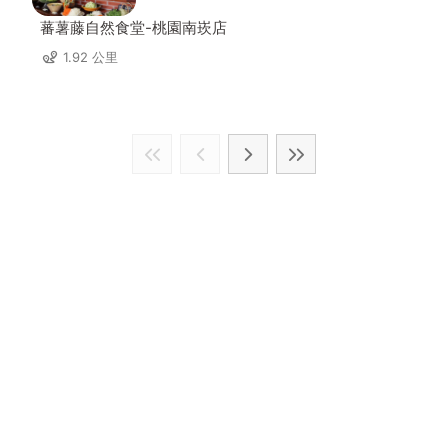
蕃薯藤自然食堂-桃園南崁店
1.92 公里