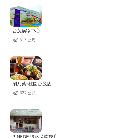
台茂購物中心
313 公尺
涮乃葉-桃園台茂店
327 公尺
PINEDE 彼內朵南崁店