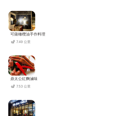
可薩橄欖油手作料理
7.49 公里
鼎太公紅麴滷味
7.53 公里