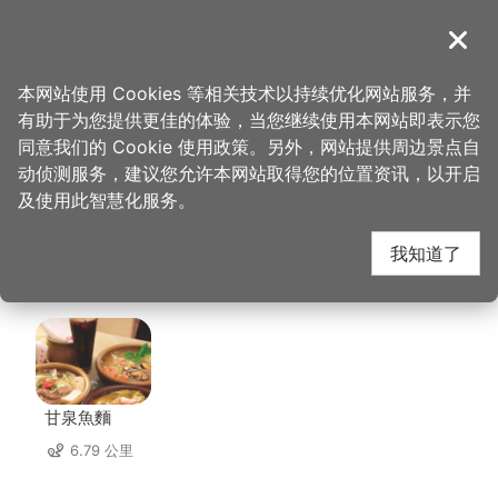
跳
到
導覽
关闭
主
桃园观光导览网
首页
>
想去的地方
>
住宿
>
古华花园饭店(5星)
要
本网站使用 Cookies 等相关技术以持续优化网站服务，并
内
有助于为您提供更佳的体验，当您继续使用本网站即表示您
容
古华花园饭店(5星) 周
同意我们的 Cookie 使用政策。另外，网站提供周边景点自
区
动侦测服务，建议您允许本网站取得您的位置资讯，以开启
块
及使用此智慧化服务。
边店家
我知道了
共有 236 间店家
甘泉魚麵
6.79 公里