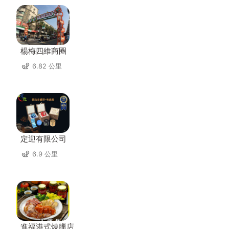
楊梅四維商圈
6.82 公里
定迎有限公司
6.9 公里
進福港式燒臘店