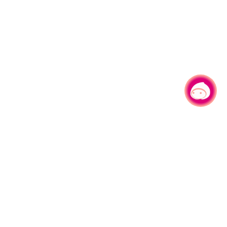
有事问小桃，一起游桃园
|
330206 桃园市桃园区县府路1号
电话：(03)332-2101#6209