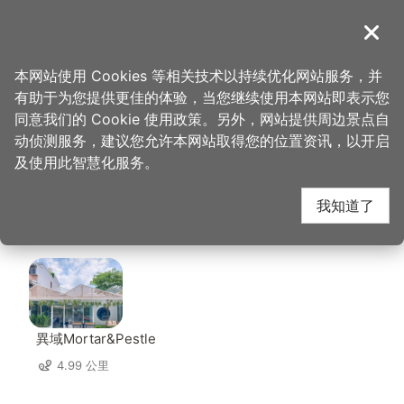
跳
到
導覽
关闭
主
桃园观光导览网
首页
>
想去的地方
>
住宿
>
六星旅馆(中坜馆)
要
本网站使用 Cookies 等相关技术以持续优化网站服务，并
内
有助于为您提供更佳的体验，当您继续使用本网站即表示您
容
六星旅馆(中坜馆) 周边
同意我们的 Cookie 使用政策。另外，网站提供周边景点自
区
动侦测服务，建议您允许本网站取得您的位置资讯，以开启
块
及使用此智慧化服务。
店家
我知道了
共有 248 间店家
異域Mortar&Pestle
4.99 公里