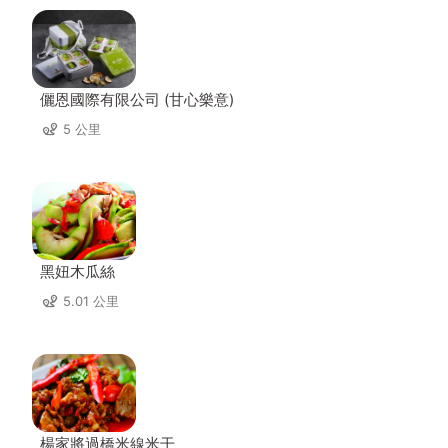
儷恩國際有限公司 (甘心樂意)
5 公里
黑妞木瓜絲
5.01 公里
楊家將過橋米線米干