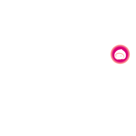
有事问小桃，一起游桃园
|
330206 桃园市桃园区县府路1号
电话：(03)332-2101#6209