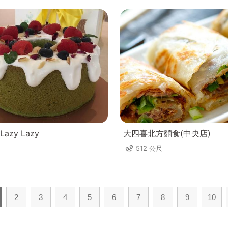
zy Lazy
大四喜北方麵食(中央店)
512 公尺
2
3
4
5
6
7
8
9
10