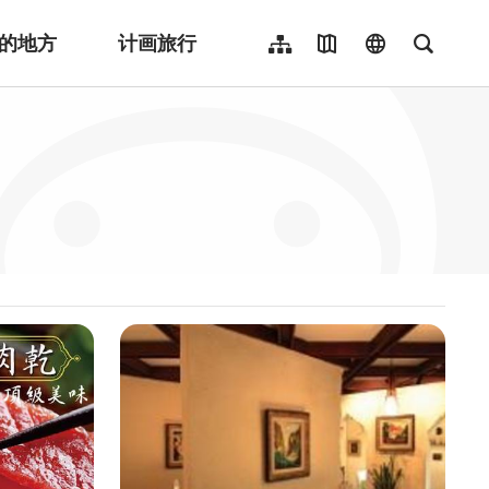
的地方
计画旅行
网站导览
地图导览
language
全文检
繁體中文
English
日本語
한국어
Indonesia
ไทย
Người việt nam