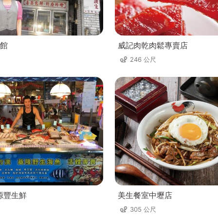
館
威記肉乾肉鬆專賣店
246 公尺
源豐生鮮
美生餐室中壢店
305 公尺