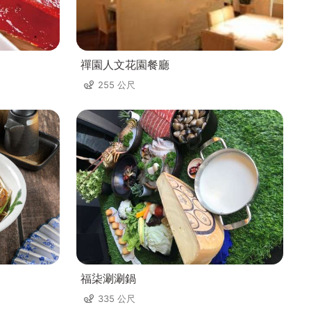
禪園人文花園餐廳
255 公尺
福柒涮涮鍋
335 公尺