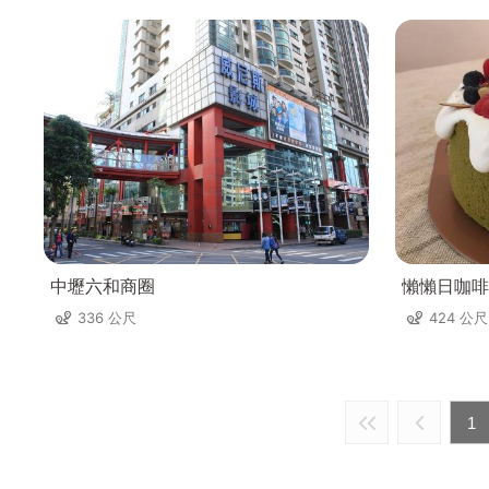
中壢六和商圈
懶懶日咖啡La
336 公尺
424 公尺
1