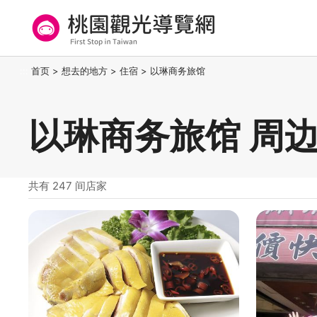
跳
到
主
要
桃园观光导览网
:::
首页
>
想去的地方
>
住宿
>
以琳商务旅馆
内
容
区
以琳商务旅馆 周
块
共有 247 间店家