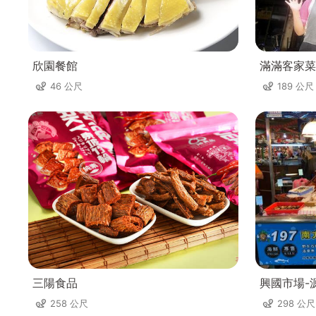
欣園餐館
滿滿客家菜
46 公尺
189 公尺
三陽食品
興國市場-
258 公尺
298 公尺