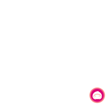
有事问小桃，一起游桃园
|