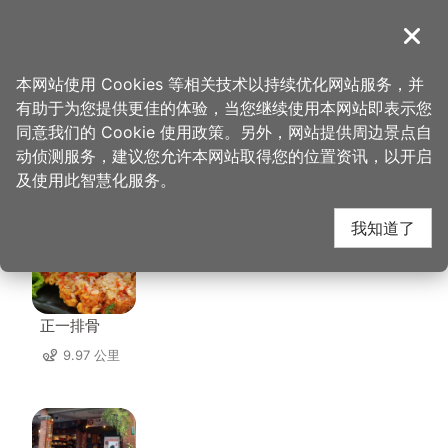
跳
到
導覽
关闭
主
桃园观光导览网
首页
>
想去的地方
>
住宿
>
佳美旅馆
要
本网站使用 Cookies 等相关技术以持续优化网站服务，并
内
有助于为您提供更佳的体验，当您继续使用本网站即表示您
容
同意我们的 Cookie 使用政策。另外，网站提供周边景点自
佳美旅馆 周边店家
区
动侦测服务，建议您允许本网站取得您的位置资讯，以开启
块
及使用此智慧化服务。
共有 279 间店家
我知道了
正一排骨
9.97 公里