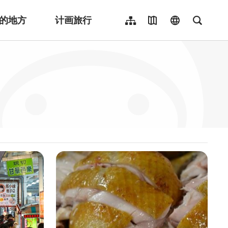
的地方
计画旅行
网站导览
地图导览
language
全文检
繁體中文
English
日本語
한국어
Indonesia
ไทย
Người việt nam