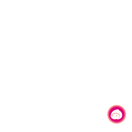
有事问小桃，一起游桃园
|