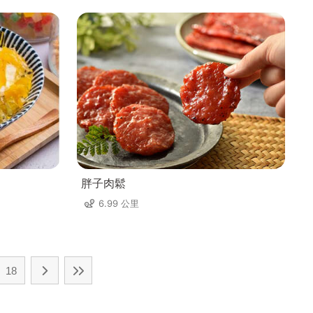
胖子肉鬆
6.99 公里
18