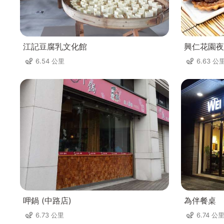
江記豆腐乳文化館
興仁花園夜
6.54 公里
6.63 公
呷鍋 (中路店)
為伴餐桌
6.73 公里
6.74 公