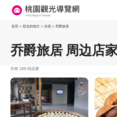
跳
到
主
要
桃园观光导览网
:::
首页
>
想去的地方
>
住宿
>
乔爵旅居
内
容
区
乔爵旅居 周边店
块
共有 269 间店家