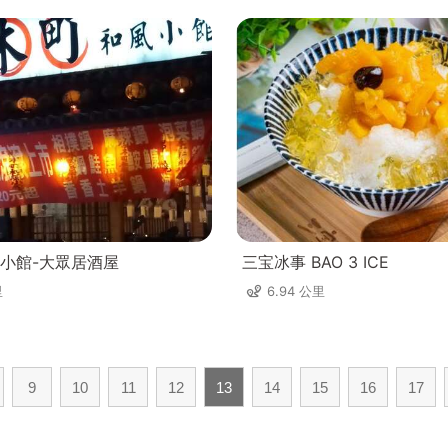
小館-大眾居酒屋
三宝冰事 BAO 3 ICE
里
6.94 公里
9
10
11
12
13
14
15
16
17