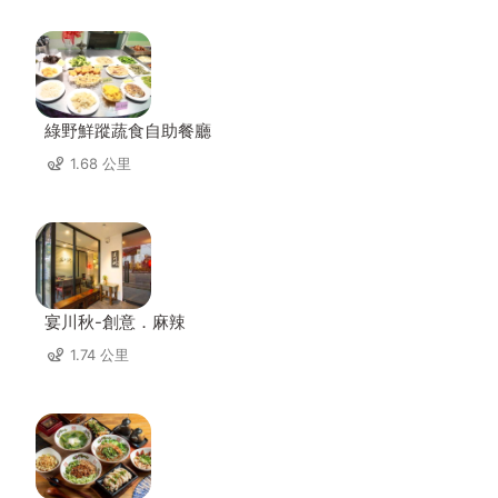
綠野鮮蹤蔬食自助餐廳
1.68 公里
宴川秋-創意．麻辣
1.74 公里