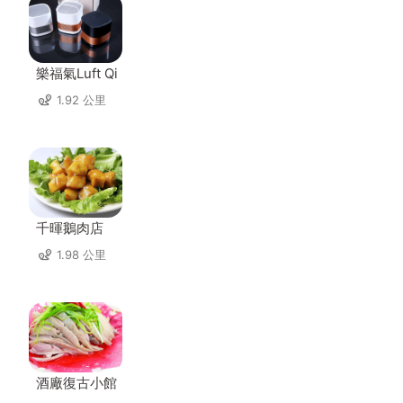
樂福氣Luft Qi
1.92 公里
千暉鵝肉店
1.98 公里
酒廠復古小館