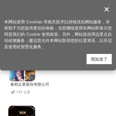
跳
到
導覽
关闭
主
桃园观光导览网
首页
>
想去的地方
>
住宿
>
乔爵旅居
要
本网站使用 Cookies 等相关技术以持续优化网站服务，并
内
有助于为您提供更佳的体验，当您继续使用本网站即表示您
容
同意我们的 Cookie 使用政策。另外，网站提供周边景点自
乔爵旅居 周边店家
区
动侦测服务，建议您允许本网站取得您的位置资讯，以开启
块
及使用此智慧化服务。
共有 269 间店家
我知道了
春稻企業股份有限公司
1.57 公里