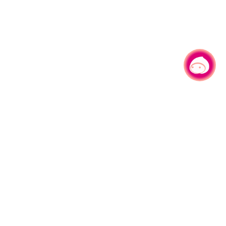
有事问小桃，一起游桃园
330206 桃园市桃园区县府路1号
电话：(03)332-2101#6209
服务时间：週一至週五
上午8:00至12:00 下午13:00至17:00