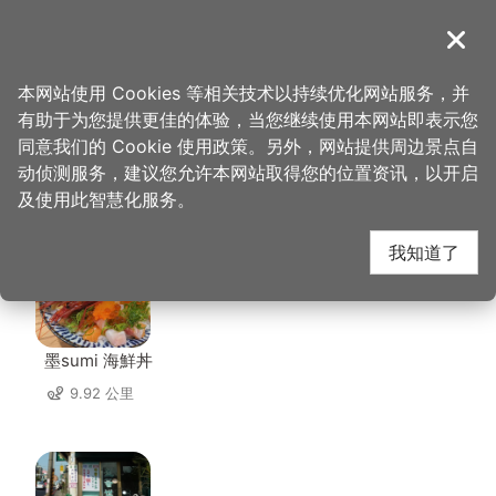
跳
到
導覽
关闭
主
桃园观光导览网
首页
>
想去的地方
>
住宿
>
嘉仕特饭店
要
本网站使用 Cookies 等相关技术以持续优化网站服务，并
内
有助于为您提供更佳的体验，当您继续使用本网站即表示您
容
同意我们的 Cookie 使用政策。另外，网站提供周边景点自
嘉仕特饭店 周边店家
区
动侦测服务，建议您允许本网站取得您的位置资讯，以开启
块
及使用此智慧化服务。
共有 248 间店家
我知道了
墨sumi 海鮮丼
9.92 公里