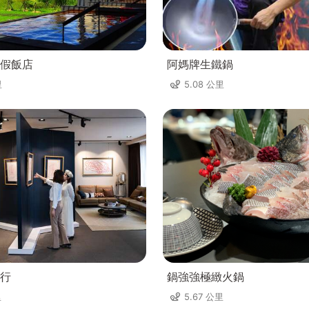
假飯店
阿媽牌生鐵鍋
里
5.08 公里
行
鍋強強極緻火鍋
里
5.67 公里