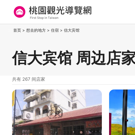
跳
到
主
要
桃园观光导览网
:::
首页
>
想去的地方
>
住宿
>
信大宾馆
内
容
区
信大宾馆 周边店
块
共有 267 间店家