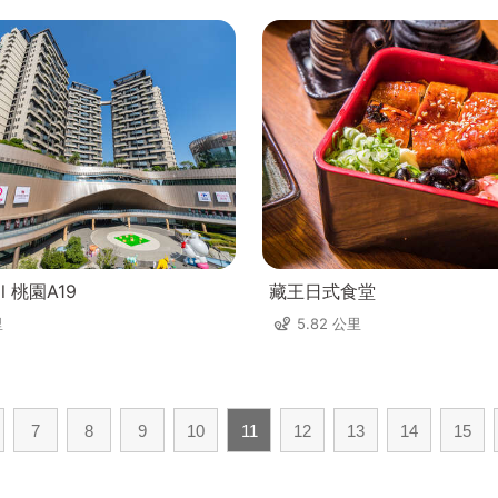
ll 桃園A19
藏王日式食堂
里
5.82 公里
7
8
9
10
11
12
13
14
15