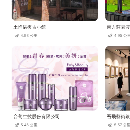
土埆厝復古小館
南方莊園渡
4.93 公里
4.95 公
台葡生技股份有限公司
吾飛藝術銀
5.46 公里
5.57 公