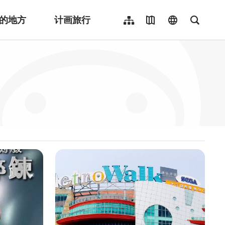
的地方
计画旅行
网站导览
地图导览
language
全文检
繁體中文
English
日本語
한국어
Indonesia
ไทย
Người việt nam