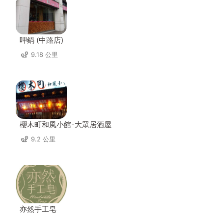
呷鍋 (中路店)
9.18 公里
櫻木町和風小館-大眾居酒屋
9.2 公里
亦然手工皂