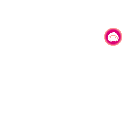
有事问小桃，一起游桃园
|
330206 桃园市桃园区县府路1号
电话：(03)332-2101#6209
服务时间：週一至週五
上午8:00至12:00 下午13:00至17:00