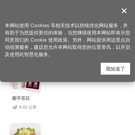
跳
到
導覽
关闭
主
桃园观光导览网
首页
>
想去的地方
>
住宿
>
高铁背包客
要
本网站使用 Cookies 等相关技术以持续优化网站服务，并
内
有助于为您提供更佳的体验，当您继续使用本网站即表示您
容
同意我们的 Cookie 使用政策。另外，网站提供周边景点自
高铁背包客 周边店家
区
动侦测服务，建议您允许本网站取得您的位置资讯，以开启
块
及使用此智慧化服务。
共有 254 间店家
我知道了
蘭亭茶莊
9.02 公里