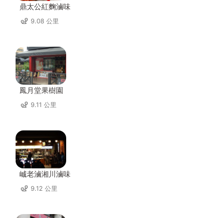
鼎太公紅麴滷味
9.08 公里
鳳月堂果樹園
9.11 公里
峸老滷湘川滷味
9.12 公里