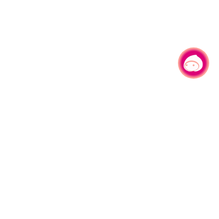
有事问小桃，一起游桃园
330206 桃园市桃园区县府路1号
电话：(03)332-2101#6209
服务时间：週一至週五
上午8:00至12:00 下午13:00至17:00