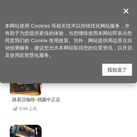
跳
到
導覽
关闭
主
桃园观光导览网
首页
>
想去的地方
>
住宿
>
伊甸园旅店
要
本网站使用 Cookies 等相关技术以持续优化网站服务，并
内
有助于为您提供更佳的体验，当您继续使用本网站即表示您
容
同意我们的 Cookie 使用政策。另外，网站提供周边景点自
伊甸园旅店 周边店家
区
动侦测服务，建议您允许本网站取得您的位置资讯，以开启
块
及使用此智慧化服务。
共有 246 间店家
我知道了
路易莎咖啡-桃園中正店
9.88 公里