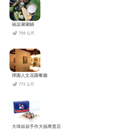
福柒涮涮鍋
709 公尺
禪園人文花園餐廳
773 公尺
大瑋叔叔手作大福專賣店