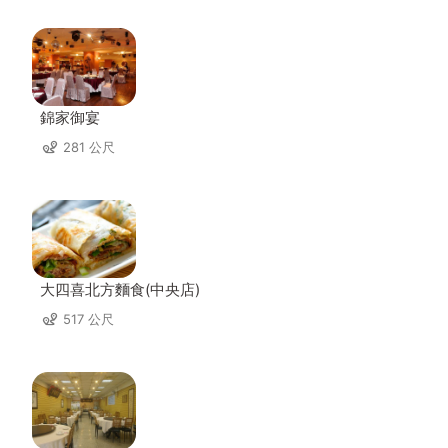
錦家御宴
281 公尺
大四喜北方麵食(中央店)
517 公尺