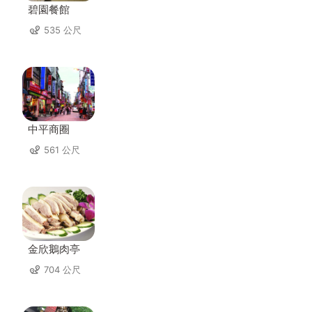
碧園餐館
535 公尺
中平商圈
561 公尺
金欣鵝肉亭
704 公尺