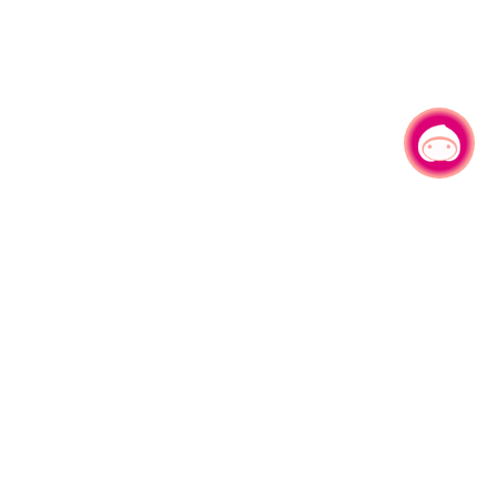
有事问小桃，一起游桃园
330206 桃园市桃园区县府路1号
电话：(03)332-2101#6209
服务时间：週一至週五
上午8:00至12:00 下午13:00至17:00