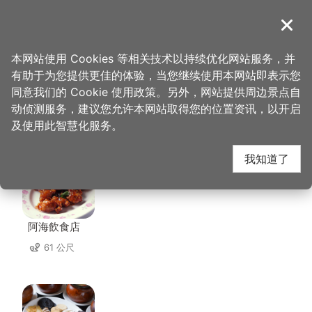
跳
到
導覽
关闭
主
桃园观光导览网
首页
>
想去的地方
>
住宿
>
名仕旅舘
要
本网站使用 Cookies 等相关技术以持续优化网站服务，并
内
有助于为您提供更佳的体验，当您继续使用本网站即表示您
容
同意我们的 Cookie 使用政策。另外，网站提供周边景点自
名仕旅舘 周边店家
区
动侦测服务，建议您允许本网站取得您的位置资讯，以开启
块
及使用此智慧化服务。
共有 296 间店家
我知道了
阿海飲食店
61 公尺