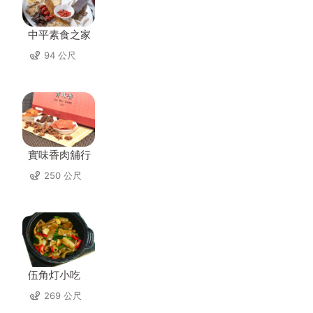
中平素食之家
94 公尺
實味香肉舖行
250 公尺
伍角灯小吃
269 公尺