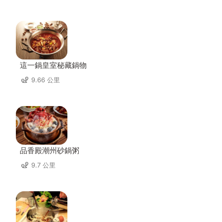
這一鍋皇室秘藏鍋物
9.66 公里
品香殿潮州砂鍋粥
9.7 公里