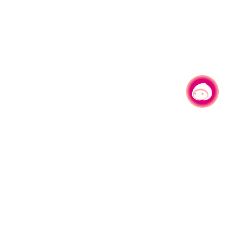
有事问小桃，一起游桃园
330206 桃园市桃园区县府路1号
电话：(03)332-2101#6209