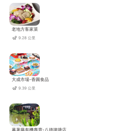
老地方客家菜
9.28 公里
大成市場-香圓食品
9.39 公里
蕃薯藤有機專賣-八德埤塘店