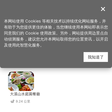
跳
到
導覽
关闭
主
桃园观光导览网
首页
>
想去的地方
>
住宿
>
薇恩时尚旅馆(2星)
要
本网站使用 Cookies 等相关技术以持续优化网站服务，并
内
有助于为您提供更佳的体验，当您继续使用本网站即表示您
容
薇恩时尚旅馆(2星) 周
同意我们的 Cookie 使用政策。另外，网站提供周边景点自
区
动侦测服务，建议您允许本网站取得您的位置资讯，以开启
块
及使用此智慧化服务。
边店家
我知道了
共有 232 间店家
大溪山水庭園餐廳
9.24 公里