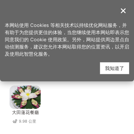
跳
到
導覽
关闭
主
桃园观光导览网
首页
>
想去的地方
>
住宿
>
薇恩时尚旅馆(2星)
要
本网站使用 Cookies 等相关技术以持续优化网站服务，并
内
有助于为您提供更佳的体验，当您继续使用本网站即表示您
容
薇恩时尚旅馆(2星) 周
同意我们的 Cookie 使用政策。另外，网站提供周边景点自
区
动侦测服务，建议您允许本网站取得您的位置资讯，以开启
块
及使用此智慧化服务。
边店家
我知道了
共有 232 间店家
大田蓮花餐廳
9.98 公里