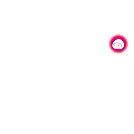
有事问小桃，一起游桃园
330206 桃园市桃园区县府路1号
电话：(03)332-2101#6209
服务时间：週一至週五