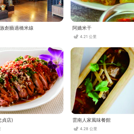
族創藝過橋米線
阿嬌米干
4.21 公里
忠貞店)
雲南人家風味餐館
里
4.28 公里