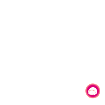
有事问小桃，一起游桃园
|