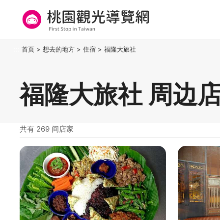
跳
到
主
要
桃园观光导览网
:::
首页
>
想去的地方
>
住宿
>
福隆大旅社
内
容
区
福隆大旅社 周边
块
共有 269 间店家