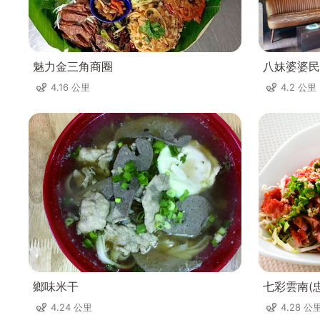
魅力金三角商圈
八妹婆婆民
4.16 公里
4.2 公里
鄉味米干
七彩雲南(
4.24 公里
4.28 公