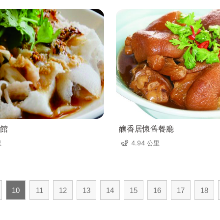
館
釀香居懷舊餐廳
里
4.94 公里
10
11
12
13
14
15
16
17
18