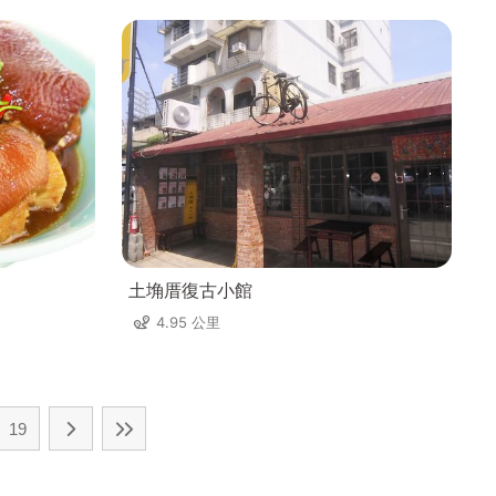
土埆厝復古小館
4.95 公里
19