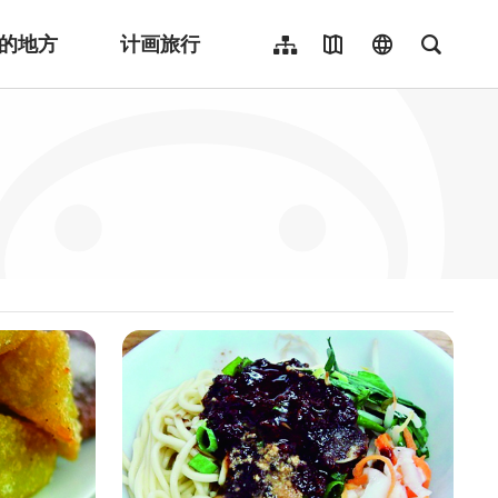
的地方
计画旅行
网站导览
地图导览
language
全文检
繁體中文
English
日本語
한국어
Indonesia
ไทย
Người việt nam