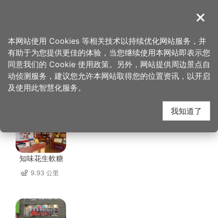
跳
到
導覽
关闭
主
桃园观光导览网
首页
>
想去的地方
>
住宿
>
慕杉居
要
本网站使用 Cookies 等相关技术以持续优化网站服务，并
内
有助于为您提供更佳的体验，当您继续使用本网站即表示您
容
同意我们的 Cookie 使用政策。另外，网站提供周边景点自
慕杉居 周边店家
区
动侦测服务，建议您允许本网站取得您的位置资讯，以开启
块
及使用此智慧化服务。
共有 226 间店家
我知道了
知味花生軟糖
9.93 公里